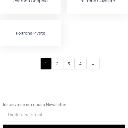
Poltrona Coppola
Poltrona Cavalete
Poltrona Pivete
1
2
3
4
→
Inscreva-se em nossa Newsletter