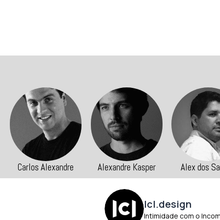
re
Alexandre Kasper
Alex dos Santos
Crystian 
lcl.design
Intimidade com o Inco