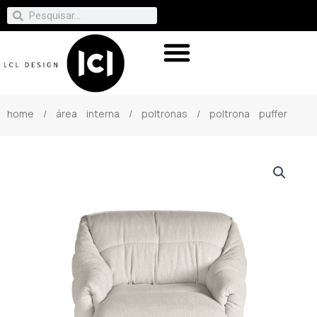
home
/
área interna
/
poltronas
/ poltrona puffer