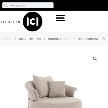
home
/
área interna
/
namoradeiras
/ namoradeira tê