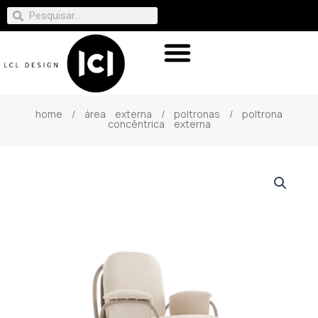
home
/
área externa
/
poltronas
/ poltrona
concêntrica externa