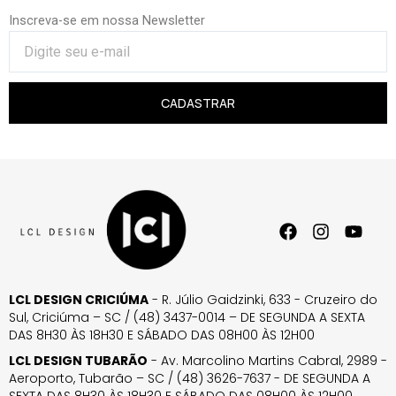
Inscreva-se em nossa Newsletter
CADASTRAR
LCL DESIGN CRICIÚMA
- R. Júlio Gaidzinki, 633 - Cruzeiro do
Sul, Criciúma – SC / (48) 3437-0014 – DE SEGUNDA A SEXTA
DAS 8H30 ÀS 18H30 E SÁBADO DAS 08H00 ÀS 12H00
LCL DESIGN TUBARÃO
- Av. Marcolino Martins Cabral, 2989 -
Aeroporto, Tubarão – SC / (48) 3626-7637 - DE SEGUNDA A