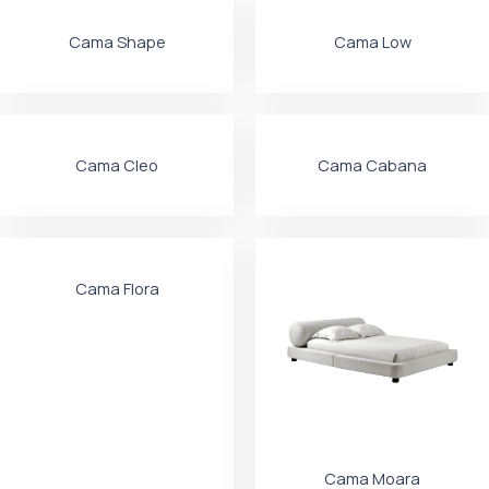
Cama Shape
Cama Low
Cama Cleo
Cama Cabana
Cama Flora
Cama Moara