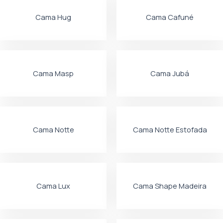
Cama Hug
Cama Cafuné
Cama Masp
Cama Jubá
Cama Notte
Cama Notte Estofada
Cama Lux
Cama Shape Madeira