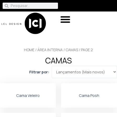
HOME
/
ÁREA INTERNA
/
CAMAS
/ PAGE 2
CAMAS
Filtrar por:
Cama Veleiro
Cama Posh