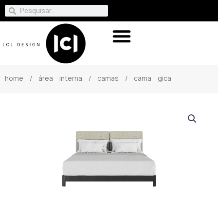
home
/
área interna
/
camas
/ cama gica