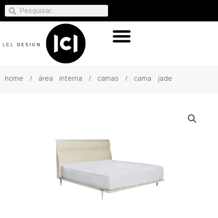
home
/
área interna
/
camas
/ cama jade