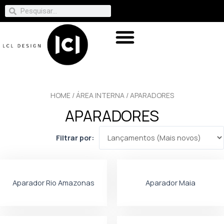
HOME
/
ÁREA INTERNA
/ APARADORES
APARADORES
Filtrar por:
Aparador Rio Amazonas
Aparador Maia