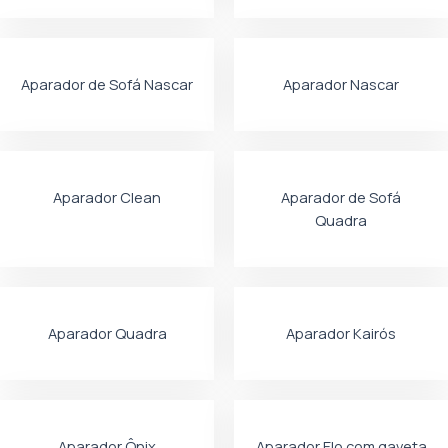
Aparador de Sofá Nascar
Aparador Nascar
Aparador Clean
Aparador de Sofá
Quadra
Aparador Quadra
Aparador Kairós
Aparador Ônix
Aparador Elo com gaveta