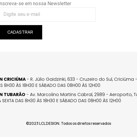
Inscreva-se em nossa Newsletter
CADASTRAR
GN CRICIÚMA
- R. Júlio Gaidzinki, 633 - Cruzeiro do Sul, Criciúm
AS 8H30 ÀS 18H30 E SÁBADO DAS 08H00 ÀS 12H00
GN TUBARÃO
- Av. Marcolino Martins Cabral, 2989 - Aeroporto, 
 SEXTA DAS 8H30 ÀS 18H30 E SÁBADO DAS 08H00 ÀS 12H00
©2023 LCL DESIGN. Todos os direitos reservados