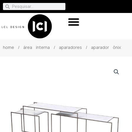
home
/
área interna
/
aparadores
/ aparador ônix