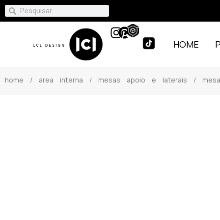
HOME
home
/
área interna
/
mesas apoio e laterais
/ mesa 