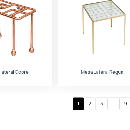
lateral Cobre
Mesa Lateral Régua
1
2
3
…
9