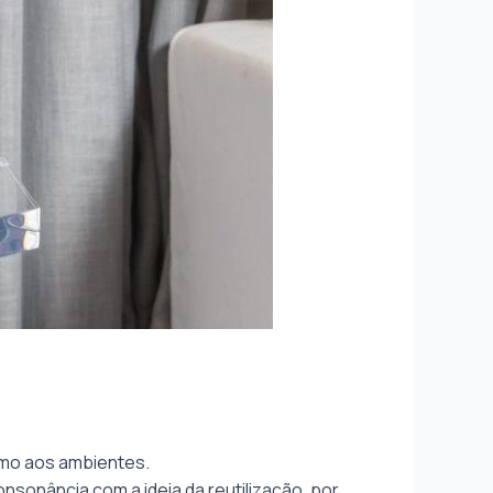
smo aos ambientes.
nsonância com a ideia da reutilização, por