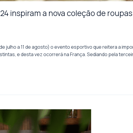
024 inspiram a nova coleção de roupa
 de julho a 11 de agosto) o evento esportivo que reitera a i
tintas, e desta vez ocorrerá na França. Sediando pela tercei