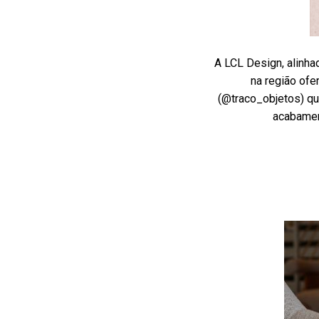
A LCL Design, alinha
na região ofe
(@traco_objetos) qu
acabamen