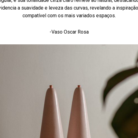
gular, e sua tonalidade cinza claro remete ao natural, destacand
dencia a suavidade e leveza das curvas, revelando a inspiração.
compatível com os mais variados espaços.
-Vaso Oscar Rosa