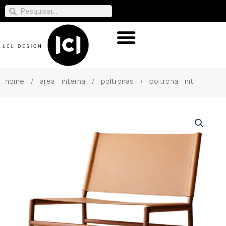
home
/
área interna
/
poltronas
/ poltrona nit