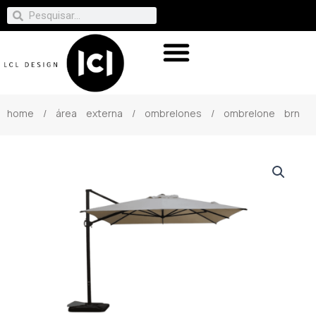
home
/
área externa
/
ombrelones
/ ombrelone brn