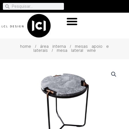
home
/
área interna
/
mesas apoio e
laterais
/ mesa lateral wine