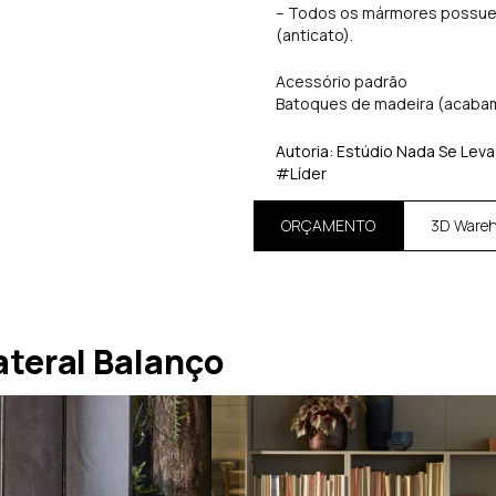
– Todos os mármores possue
(anticato).
Acessório padrão
Batoques de madeira (acaba
Autoria: Estúdio Nada Se Leva
#Líder
ORÇAMENTO
3D Ware
teral Balanço