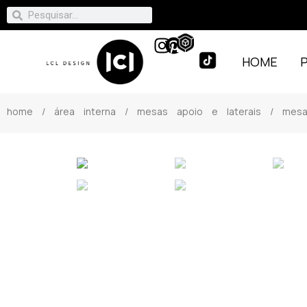
HOME
home
/
área interna
/
mesas apoio e laterais
/ mesa