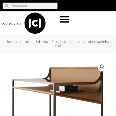
home
/
área interna
/
escrivaninhas
/ escrivaninha
vita