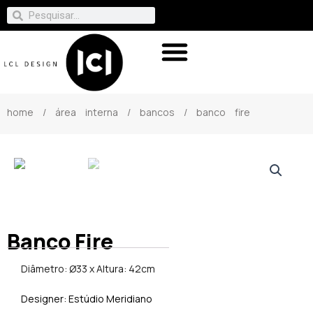
home
/
área interna
/
bancos
/ banco fire
Banco Fire
Diâmetro: Ø33 x Altura: 42cm
Designer: Estúdio Meridiano