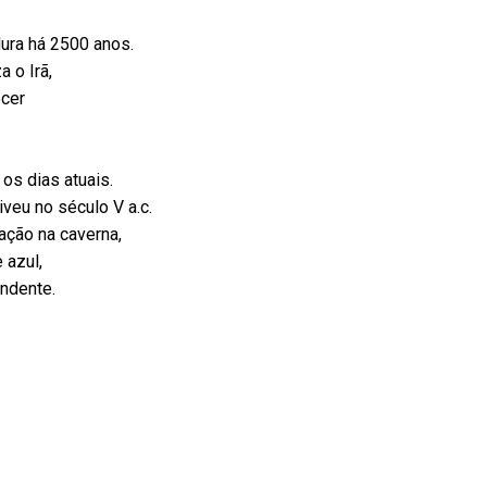
dura há 2500 anos.
 o Irã,
ecer
os dias atuais.
iveu no século V a.c.
ação na caverna,
 azul,
endente.