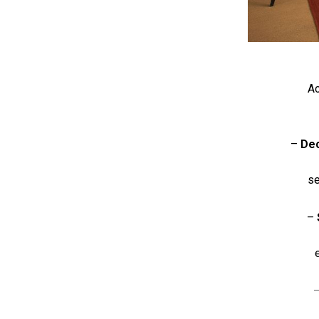
Ao
–
De
se
–