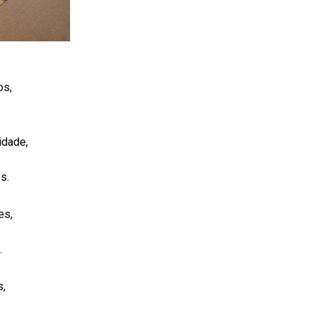
os,
idade,
es.
es,
.
s,