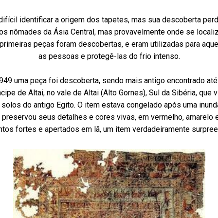
fícil identificar a origem dos tapetes, mas sua descoberta per
bos nômades da Ásia Central, mas provavelmente onde se localiza
primeiras peças foram descobertas, e eram utilizadas para aqu
as pessoas e protegê-las do frio intenso.
949 uma peça foi descoberta, sendo mais antigo encontrado até 
cipe de Altai, no vale de Altai (Alto Gornes), Sul da Sibéria,
que v
 solos do antigo Egito. O item estava congelado após uma inund
 preservou seus detalhes e cores vivas, em vermelho, amarelo e
tos fortes e apertados em lã, um item verdadeiramente surpre