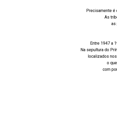
Precisamente é di
As tri
as 
Entre 1947 a 1
Na sepultura do Prín
localizados nos
o que
com pon