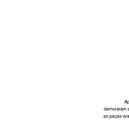
Ap
demoraram a 
as peças er