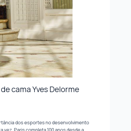
s de cama Yves Delorme
mportância dos esportes no desenvolvimento
ra vez, Paris completa 100 anos desde a