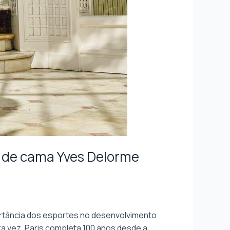
s de cama Yves Delorme
mportância dos esportes no desenvolvimento
ra vez, Paris completa 100 anos desde a