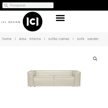
home
/
área interna
/
sofás-camas
/ sofá sander