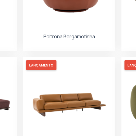
Poltrona Bergamotinha
LANÇAMENTO
LAN