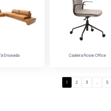
fá Enseada
Cadeira Rosie Office
1
2
3
…
5