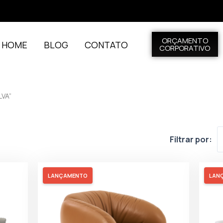
ORÇAMENTO
L HOME
BLOG
CONTATO
CORPORATIVO
VA”
Filtrar por:
LANÇAMENTO
LAN