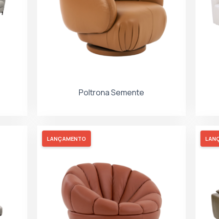
Poltrona Semente
LANÇAMENTO
LAN