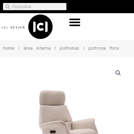
home
/
área interna
/
poltronas
/ poltrona flora