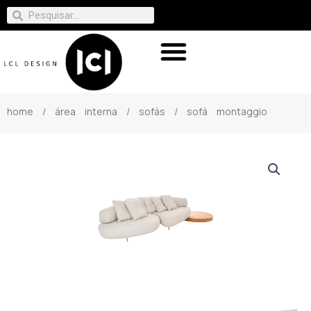
home
/
área interna
/
sofás
/ sofá montaggio