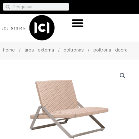
home
/
área externa
/
poltronas
/ poltrona dobra