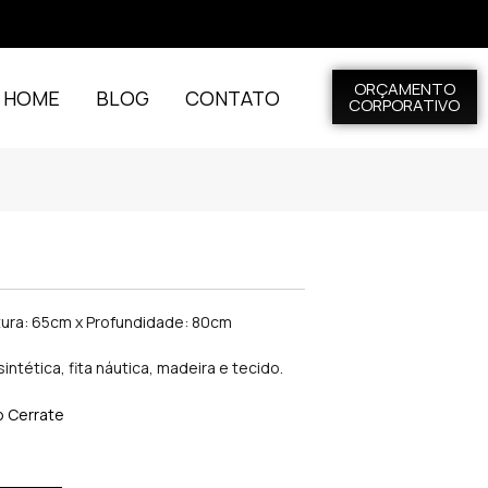
ORÇAMENTO
L HOME
BLOG
CONTATO
CORPORATIVO
a
tura: 65cm x Profundidade: 80cm
intética, fita náutica, madeira e tecido.
o Cerrate