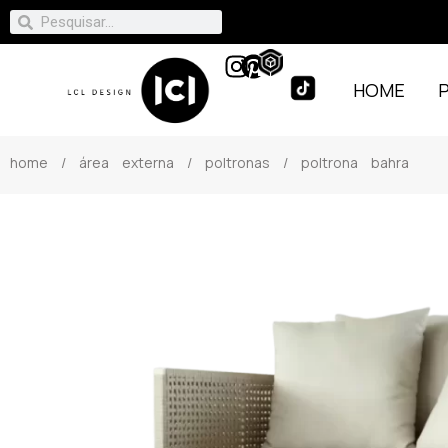
HOME
home
/
área externa
/
poltronas
/ poltrona bahra