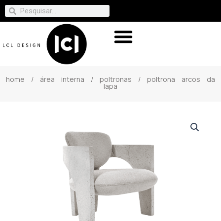
home
/
área interna
/
poltronas
/ poltrona arcos da
lapa