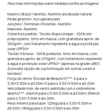
Para mais informações sobre medidas confira as imagens!
Mastro | Braço | Varetas: Alumínio anodizado natural
Pedal giratório: Aço galvanizado
Junções | Terminais | Rosetas: Alumínio
Manivela: Alumínio
Cobertura padrão: Tecido Wupa Unique – 100% em
polipropileno, tinto em massa, com gramatura apróx. de
250g/m², com tratamento repelente a água e proteção
solar UPF50+
Tecido O’bravia – 100% poliéster, tinto em massa, com
gramatura apróx. de 270g/m², com tratamento repelente
a água e proteção solar UPF50+ (apenas na grade 4861)
(consulte opção de customização em outras cores e
tecidos)
Força do Vento (Escala de Beaufort)***: 6 para o
3,00×3,00m e ø3,50m | 5 para o 3,50×3,50m e ø4,00m
Velocidade máx. de vento admitida com o ombrellone
aberto***: 45km/h para o 3,00×3,00m e ø3,50m | 35km/h
para o 3,50×3,50m e ø4,00m
Peso mínimo para base: 120kg para o 3,00×3,00m e
ø3,50m | 180kg para o 3,50×3,50m e ø4,00m