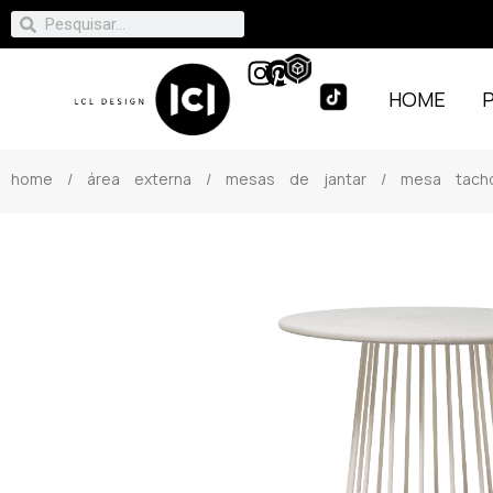
HOME
home
/
área externa
/
mesas de jantar
/ mesa tach