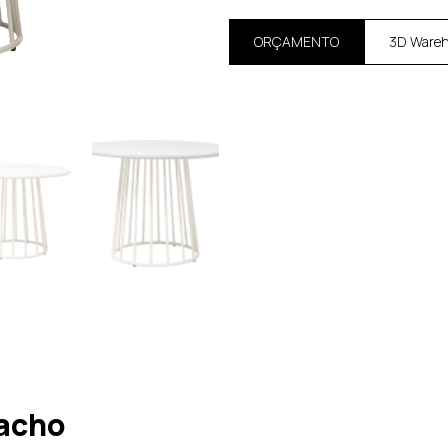
ORÇAMENTO
3D Ware
acho