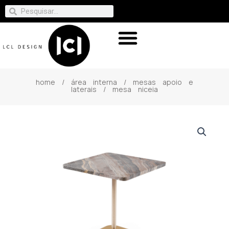
home
/
área interna
/
mesas apoio e
laterais
/ mesa niceia