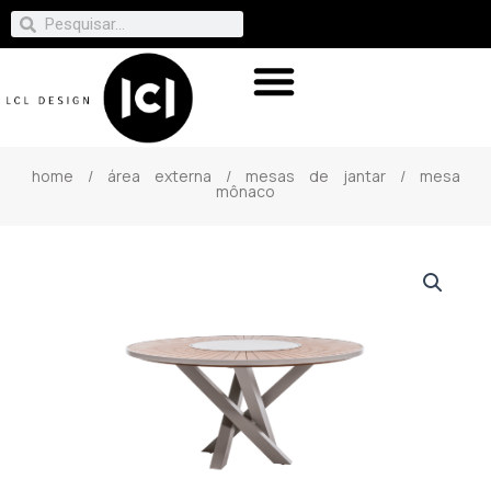
home
/
área externa
/
mesas de jantar
/ mesa
mônaco