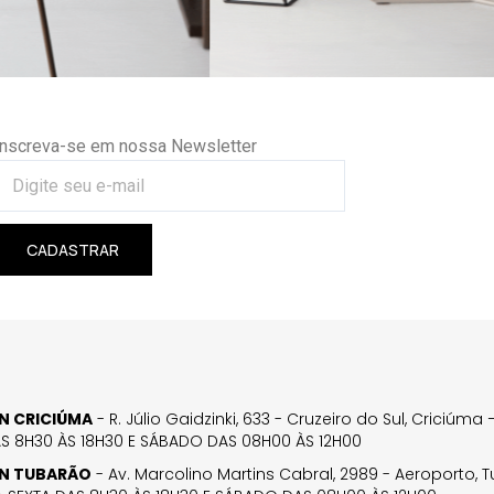
Inscreva-se em nossa Newsletter
CADASTRAR
GN CRICIÚMA
- R. Júlio Gaidzinki, 633 - Cruzeiro do Sul, Criciúm
AS 8H30 ÀS 18H30 E SÁBADO DAS 08H00 ÀS 12H00
GN TUBARÃO
- Av. Marcolino Martins Cabral, 2989 - Aeroporto, 