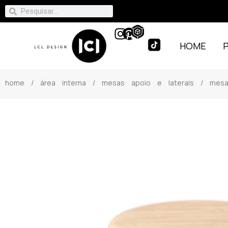
HOME
home
/
área interna
/
mesas apoio e laterais
/ mesa l