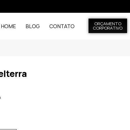
ORÇAMENTO
L HOME
BLOG
CONTATO
CORPORATIVO
elterra
m
m