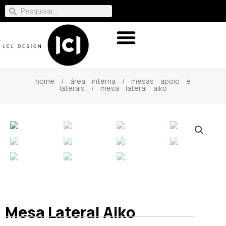
home
/
área interna
/
mesas apoio e
laterais
/ mesa lateral aiko
Mesa Lateral Aiko