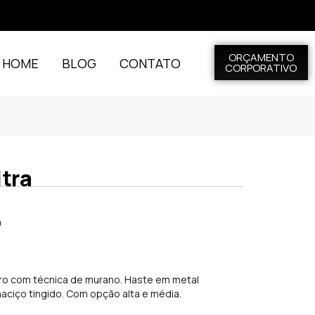
ORÇAMENTO
L HOME
BLOG
CONTATO
CORPORATIVO
itra
m
m
ro com técnica de murano. Haste em metal
ciço tingido. Com opção alta e média.