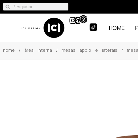
HOME
home
/
área interna
/
mesas apoio e laterais
/ mesa l