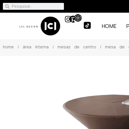
HOME
home
/
área interna
/
mesas de centro
/ mesa de ce