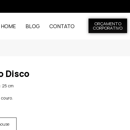
ORÇAMENTO
L HOME
BLOG
CONTATO
CORPORATIVO
o Disco
t: 25 cm
 couro.
house