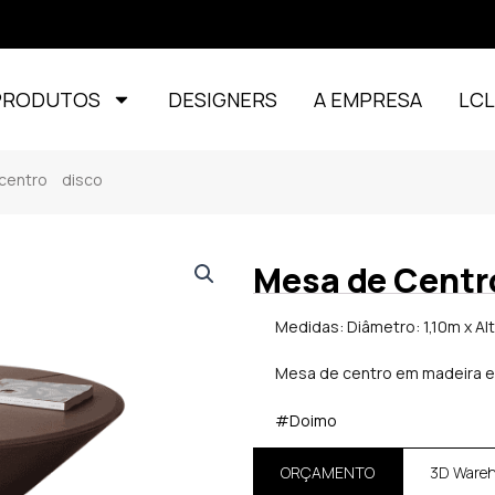
PRODUTOS
DESIGNERS
A EMPRESA
LC
ntro disco
Mesa de Centr
Medidas: Diâmetro: 1,10m x Al
Mesa de centro em madeira e
#Doimo
ORÇAMENTO
3D Ware