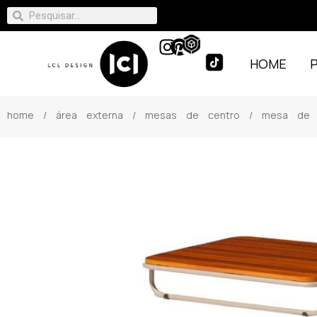
HOME
home
/
área externa
/
mesas de centro
/ mesa de c