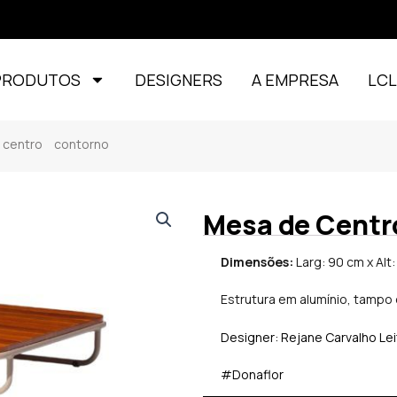
PRODUTOS
DESIGNERS
A EMPRESA
LC
entro contorno
Mesa de Centr
Dimensões:
Larg: 90 cm x Alt:
Estrutura em alumínio, tampo
Designer: Rejane Carvalho Le
#Donaflor