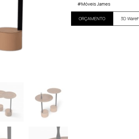
#Móveis James
ORÇAMENTO
3D Ware