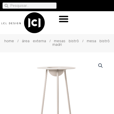
home
/
área externa
/
mesas bistrô
/ mesa bistrô
madri