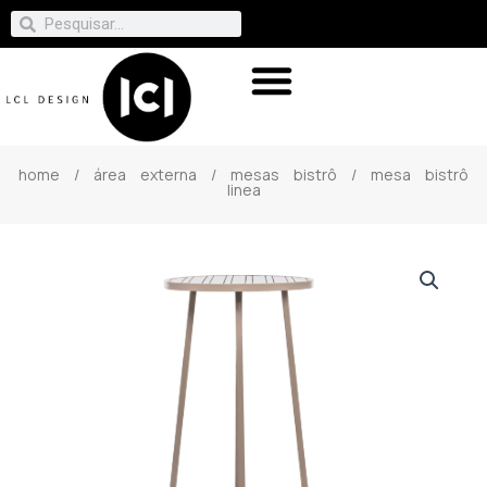
home
/
área externa
/
mesas bistrô
/ mesa bistrô
linea