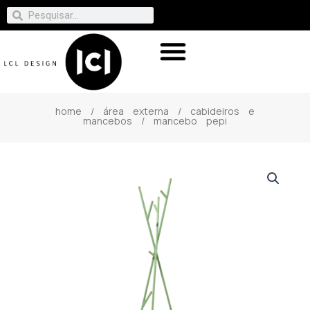
home
/
área externa
/
cabideiros e
mancebos
/ mancebo pepi