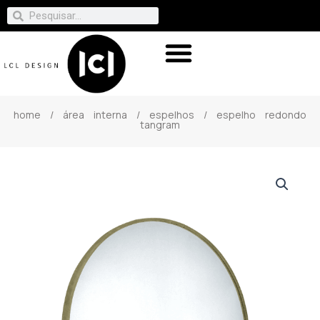
home
/
área interna
/
espelhos
/ espelho redondo
tangram