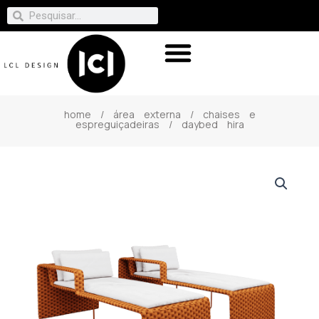
home
/
área externa
/
chaises e
espreguiçadeiras
/ daybed hira