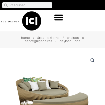
home
/
área externa
/
chaises e
espreguiçadeiras
/ daybed dna