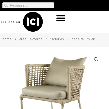
home
/
área externa
/
cadeiras
/ cadeira milan